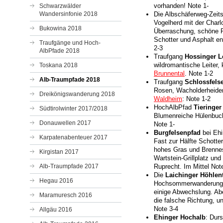
vorhanden! Note 1-
Schwarzwälder
Wandersinfonie 2018
Die Albschäferweg-Zeit
Vogelherd mit der Charl
Bukowina 2018
Überraschung, schöne 
Schotter und Asphalt e
Traufgänge und Hoch-
2-3
AlbPfade 2018
Traufgang
Hossinger Le
wildromantische Leiter,
Toskana 2018
Brunnental
. Note 1-2
Alb-Traumpfade 2018
Traufgang
Schlossfels
Rosen, Wacholderheide
Dreikönigswanderung 2018
Waldheim
: Note 1-2
HochAlbPfad
Tieringer
Südtirolwinter 2017/2018
Blumenreiche Hülenbuch
Donauwellen 2017
Note 1-
Burgfelsenpfad
bei Ehi
Karpatenabenteuer 2017
Fast zur Hälfte Schotter
hohes Gras und Brennes
Kirgistan 2017
Wartstein-Grillplatz un
Alb-Traumpfade 2017
Ruprecht. Im Mittel Not
Die
Laichinger Höhlen
Hegau 2016
Hochsommerwanderung m
einige Abwechslung. Ab
Maramuresch 2016
die falsche Richtung, un
Note 3-4
Allgäu 2016
Ehinger Hochalb
: Dur