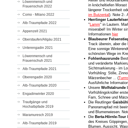
Reiter und Mountainbik
Löwenmensch und
in knöcheltiefen Morast
Frauenschuh 2022
längerer Trockenheit od
Como - Milano 2022
im Butzental
). Note 2-.
Herrlinger Lauterfelse
Alb-Traumpfade 2022
"
Lamm
" in Lautern. Ma
miserabel! Im Winter si
Appenzell 2021
Informationen
hier
Blaubeurer Felsenstie
Oberstaufen/Allgäu 2021
Track überein, aber die 
Unterengadin 2021
Eine sonnige Winterend
schönsten Wege im Krei
Löwenmensch und
Fohlenhausrunde
Best
Frauenschuh 2021
und veränderte Markieru
Sichtmarkierung - im Lo
Alb-Traumpfade 2021
Vorfrühling: Stille, Zin
Oberengadin 2020
Märzenbecher ... (
Turms
Ausführliche Informati
Alb-Traumpfade 2020
Unsere
Wolfstalrunde
b
Vorfrühlingsknüller erst
Engadinwinter 2020
Farn, Schnee und Märze
Traufgänge und
Die Reutlinger
Gaisbüh
Hochalbpfade 2019
Panoramapfad mit beein
und Blumenwiesen. Not
Maramuresch 2019
Die
Berta-Hörnle-Tour
b
des Kreises Göppingen, 
Alb-Traumpfade 2019
Blumen, Aussicht, Was