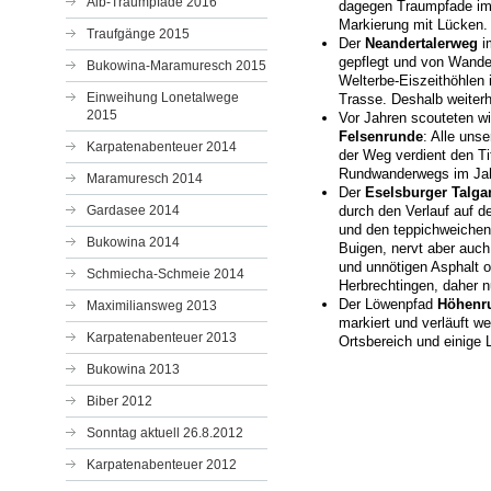
Alb-Traumpfade 2016
dagegen Traumpfade im 
Markierung mit Lücken. 
Traufgänge 2015
Der
Neandertalerweg
im
gepflegt und von Wande
Bukowina-Maramuresch 2015
Welterbe-Eiszeithöhlen 
Einweihung Lonetalwege
Trasse. Deshalb weiterh
2015
Vor Jahren scouteten w
Felsenrunde
: Alle uns
Karpatenabenteuer 2014
der Weg verdient den T
Rundwanderwegs im Jah
Maramuresch 2014
Der
Eselsburger Talga
Gardasee 2014
durch den Verlauf auf 
und den teppichweichen
Bukowina 2014
Buigen, nervt aber auch
und unnötigen Asphalt
Schmiecha-Schmeie 2014
Herbrechtingen, daher n
Der Löwenpfad
Höhenr
Maximiliansweg 2013
markiert und verläuft w
Karpatenabenteuer 2013
Ortsbereich und einige 
Bukowina 2013
Biber 2012
Sonntag aktuell 26.8.2012
Karpatenabenteuer 2012