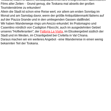
Films aller Zeiten - Grund genug, die Toskana mal abseits der großen
Touristenströme zu erkunden!
Allein die Stadt ist schon eine Reise wert, vor allem am ersten Sonntag im
Monat und am Samstag davor, wenn der größte Antiquitätenmarkt Italiens auf
auf der Piazza Grande und in den umliegenden Gassen stattfindet.
Wir haben Wanderwege rings um Arezzo erkundet: Im Pratomagno und
Casentino nördlich von Castiglion Fibocchi, auch im ausgedehnten Gebiet
unseres "Hoflieferanten", der
Fattoria La Vialla
,
im Etruskergebiet südlich der
Stadt und im Westen, im Chiantigebiet bei Civitella in Val Chiana.
Daraus machen wir ein weiteres Angebot - eine Wanderreise in einen wenig
bekannten Teil der Toskana.