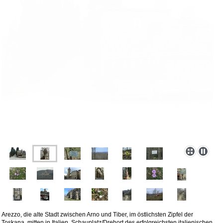
Arezzo, die alte Stadt zwischen Arno und Tiber, im östlichsten Zipfel der
Toskana, mitten in Italien, Schauplatz/Drehort des erfolgreichsten italienischen