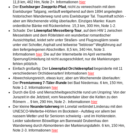
11,8 km, 462 Hm, Note 2+. Informationen
hier
Der
Eselsburger Zoeppritz-Pfad
, nicht zu verwechseln mit dem
Eselsburger Talgang, verläuft weitgehend auf dem 1894 angelegten
historischen Wanderweg rund ums Eselsburger Tal. Traumhaft schön -
aber am Wochenende völlig überlaufen. Einziges Manko: Kaum
ordentliche Bänke mit Rückenlehne. 15,3 km, 300 Hm, Note 1-2.
Schade: Der
Löwenpfad Messelberg-Tour
, auf dem HW 1 zwischen
Messelstein und dem Rötelstein ein wunderbar romantischer
Aussichtspfad, leidet sehr unter Straßen- und Flugzeuglärm sowie
unter viel Schotter, Asphalt und teilweise "liebloser" Wegführung auf
den tiefergelegenen Abschnitten. 8,5 km, 340 Hm, Note 3.
Informationen
hier
. Die auf der Internetseite im April vermerkte
Sperrung/Umleitung ist nicht ausgeschildert, nur die Markierungen
fehlen plötzlich.
Einfach großartig: Der
Löwenpfad Orchideenpfad
begeisterte mit 11
verschiedenen Orchideenarten! Informationen
hier
Abwechslungsreich, etwas kurz, aber am Wochenende überlaufen:
Der
Premiumweg 7-Täler-Runde
bei Bad Niedernau. 6 km, 150 Hm,
Note 1-2. Informationen
hier
Durch die Erd- und Menschheitsgeschichte rund um Urspring: Von der
Jurazeit in die Jetztzeit, vom Neandertaler über die Kelten zu den
Römern ... 9 km, 290 Hm, Note 2-. Informationen
hier
Der kleine
Neandertalerweg
im Lonetal verbindet Lindenau mit den
UNESCO-Welterbe-Höhlen im Bockstein - Aufstieg vor allem bei
nassem Wetter und für Senioren schwierig - und im Hohlenstein.
Leider sabotieren Böswillige am Bannwald Grubenhau den
Wanderweg durch Abmontieren der Markierungstafeln. 6 km, 150 Hm,
Note 2-3. Informationen
hier