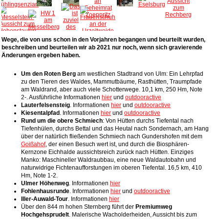
Wege, die von uns schon in den Vorjahren begangen und beurteilt wurden,
beschreiben und beurteilen wir ab 2021 nur noch, wenn sich gravierende
Änderungen ergeben haben.
Um den Roten Berg
am westlichen Stadtrand von Ulm: Ein Lehrpfad
zu den Tieren des Waldes, Mammutbäume, Rasthütten, Traumpfade
am Waldrand, aber auch viele Schotterwege. 10,1 km, 250 Hm, Note
2-. Ausführliche Informationen
hier
und
outdooractive
Lauterfelsensteig
. Informationen
hier
und
outdooractive
Kiesentalpfad
. Informationen
hier
und
outdooractive
Rund um die obere Schmiech
: Von Hütten durchs Tiefental nach
Tiefenhülen, durchs Bettal und das Heutal nach Sondernach, am Hang
über der natürlich fließenden Schmiech nach Gundershofen mit dem
Goißahof
, der einen Besuch wert ist, und durch die Biosphären-
Kernzone Eichhalde aussichtsreich zurück nach Hütten. Einziges
Manko: Maschineller Waldraubbau, eine neue Waldautobahn und
naturwidrige Fichtenaufforstungen im oberen Tiefental. 16,5 km, 410
Hm, Note 1-2.
Ulmer Höhenweg
. Informationen
hier
Fohlenhausrunde
. Informationen
hier
und
outdooractive
Iller-Auwald-Tour
. Informationen
hier
Über den 844 m hohen Sternberg führt der
Premiumweg
Hochgehsprudelt
. Malerische Wacholderheiden, Aussicht bis zum