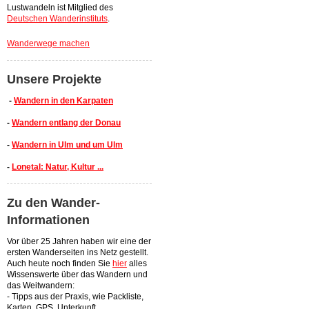
Lustwandeln ist Mitglied des
Deutschen Wanderinstituts
.
Wanderwege machen
Unsere Projekte
-
Wandern in den Karpaten
-
Wandern entlang der Donau
-
Wandern in Ulm und um Ulm
-
Lonetal: Natur, Kultur ...
Zu den Wander-
Informationen
Vor über 25 Jahren haben wir eine der
ersten Wanderseiten ins Netz gestellt.
Auch heute noch finden Sie
hier
alles
Wissenswerte über das Wandern und
das Weitwandern:
- Tipps aus der Praxis, wie Packliste,
Karten, GPS, Unterkunft,