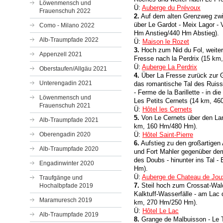
Löwenmensch und
Ü:
Auberge du Prévoux
Frauenschuh 2022
2.
Auf dem alten Grenzweg zwi
über Le Gardot - Meix Lagor -
Como - Milano 2022
Hm Anstieg/440 Hm Abstieg).
Alb-Traumpfade 2022
Ü:
Maison le Rozet
3.
Hoch zum Nid du Fol, weiter
Appenzell 2021
Fresse nach la Perdrix (15 km
Ü:
Auberge La Perdrix
Oberstaufen/Allgäu 2021
4.
Über La Fresse zurück zur 
Unterengadin 2021
das romantische Tal des Ruiss
- Ferme de la Barillette - in d
Löwenmensch und
Les Petits Cernets (14 km, 4
Frauenschuh 2021
Ü:
Hôtel les Cernets
5.
Von Le Cernets über den Lar
Alb-Traumpfade 2021
km, 160 Hm/480 Hm).
Oberengadin 2020
Ü:
Hôtel Saint-Pierre
6.
Aufstieg zu den großartigen
Alb-Traumpfade 2020
und Fort Mahler gegenüber de
des Doubs - hinunter ins Tal 
Engadinwinter 2020
Hm).
Ü:
Auberge de Chateau de Jou
Traufgänge und
7.
Steil hoch zum Crossat-Wald
Hochalbpfade 2019
Kalktuff-Wasserfälle - am Lac 
Maramuresch 2019
km, 270 Hm/250 Hm).
Ü:
Hôtel Le Lac
Alb-Traumpfade 2019
8.
Grange de Malbuisson - Le To