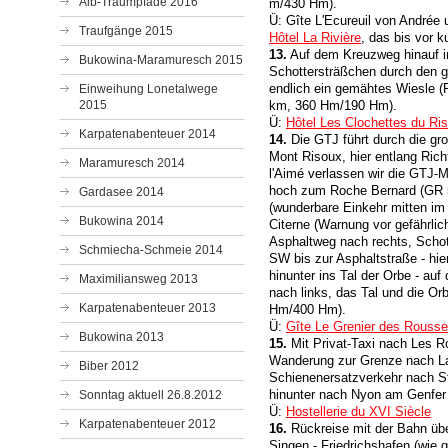
Alb-Traumpfade 2016
m/430 Hm).
Ü: Gîte L'Ecureuil von Andrée
Traufgänge 2015
Hôtel La Rivière
, das bis vor 
13.
Auf dem Kreuzweg hinauf in
Bukowina-Maramuresch 2015
Schottersträßchen durch den g
endlich ein gemähtes Wiesle (R
Einweihung Lonetalwege
2015
km, 360 Hm/190 Hm).
Ü:
Hôtel Les Clochettes du Ri
Karpatenabenteuer 2014
14.
Die GTJ führt durch die g
Mont Risoux, hier entlang Ri
Maramuresch 2014
l'Aimé verlassen wir die GTJ-
hoch zum Roche Bernard (GR 5)
Gardasee 2014
(wunderbare Einkehr mitten im 
Bukowina 2014
Citerne (Warnung vor gefährli
Asphaltweg nach rechts, Schot
Schmiecha-Schmeie 2014
SW bis zur Asphaltstraße - hie
hinunter ins Tal der Orbe - auf
Maximiliansweg 2013
nach links, das Tal und die O
Karpatenabenteuer 2013
Hm/400 Hm).
Ü:
Gîte Le Grenier des Rouss
Bukowina 2013
15.
Mit Privat-Taxi nach Les 
Wanderung zur Grenze nach L
Biber 2012
Schienenersatzverkehr nach St
hinunter nach Nyon am Genfer
Sonntag aktuell 26.8.2012
Ü:
Hostellerie du XVI Siècle
Karpatenabenteuer 2012
16.
Rückreise mit der Bahn über
Singen - Friedrichshafen (wi