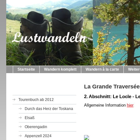
Startseite
Wandern komplett
Wandern à la carte
Weite
La Grande Traversée
2. Abschnitt: Le Locle - 
Tourenbuch ab 2012
Allgemeine Information
hier
Durch das Herz der Toskana
Elsaß
Oberengadin
Appenzell 2024