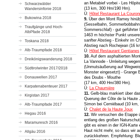
an Metabief vorbei - Les Hôpi
Schwarzwälder
(13 km, 300 Hm/190 Hm).
Wandersinfonie 2018
Ü:
Hôtel Restaurant La Couron
Bukowina 2018
9.
Über den Mont Ramey hinübe
(Sesselbahn, Sommerbobbahn, M
Traufgänge und Hoch-
Sommerschlaf) - gut geführter
AlbPfade 2018
1463 m höchster Punkt unserer
sanfter Abstieg - Einkehr im C
Toskana 2018
Abstieg nach Rochejean (16 
Alb-Traumpfade 2018
Ü:
Hôtel Restaurant Gentianes
10.
Auf dem asphaltierten Mont
Dreikönigswanderung 2018
La Vannode - Umleitung wegen
(Unmutsäußerung auf Wegweiser
Südtirolwinter 2017/2018
Monster eingesetzt) - Grange 
Donauwellen 2017
des Doubs - Mouthe
(17 km, 400 Hm/380 Hm).
Karpatenabenteuer 2017
Ü:
La Chaumière
11.
Gelb-blau markiert über das
Kirgistan 2017
Querung der Côte de la Haute 
Simon bei Cerniébaud (10 km,
Alb-Traumpfade 2017
Ü:
Chalet de la Haute Joux
Hegau 2016
12.
Wir versuchen die Etappe 
entlang des großen Naturschut
Maramuresch 2016
gibt es einen in der IGN-Kart
Haut nicht mehr, so dass wir 
Allgäu 2016
zurückkehren. Empfehlung: Ble