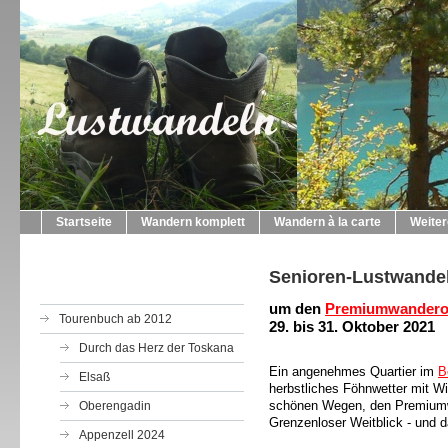
Startseite
Wandern komplett
Wandern à la carte
Weite
Senioren-Lustwande
um den
Premiumwanderor
Tourenbuch ab 2012
29. bis 31. Oktober 2021
Durch das Herz der Toskana
Ein angenehmes Quartier im
B
Elsaß
herbstliches Föhnwetter mit Wi
schönen Wegen, den Premiumwe
Oberengadin
Grenzenloser Weitblick - und d
Appenzell 2024